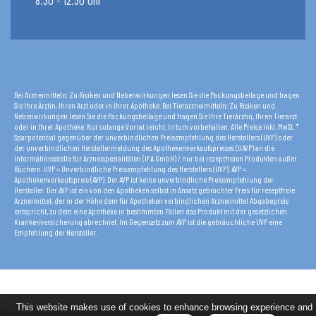
Bei Arzneimitteln: Zu Risiken und Nebenwirkungen lesen Sie die Packungsbeilage und fragen
Sie Ihre Ärztin, Ihren Arzt oder in Ihrer Apotheke. Bei Tierarzneimitteln: Zu Risiken und
Nebenwirkungen lesen Sie die Packungsbeilage und fragen Sie Ihre Tierärztin, Ihren Tierarzt
oder in Ihrer Apotheke. Nur solange Vorrat reicht. Irrtum vorbehalten. Alle Preise inkl. MwSt. *
Sparpotential gegenüber der unverbindlichen Preisempfehlung des Herstellers (UVP) oder
der unverbindlichen Herstellermeldung des Apothekenverkaufspreises (UAVP) an die
Informationsstelle für Arzneispezialitäten (IFA GmbH) / nur bei rezeptfreien Produkten außer
Büchern. UVP = Unverbindliche Preisempfehlung des Herstellers (UVP). AVP =
Apothekenverkaufspreis (AVP). Der AVP ist keine unverbindliche Preisempfehlung der
Hersteller. Der AVP ist ein von den Apotheken selbst in Ansatz gebrachter Preis für rezeptfreie
Arzneimittel, der in der Höhe dem für Apotheken verbindlichen Arzneimittel Abgabepreis
entspricht, zu dem eine Apotheke in bestimmten Fällen das Produkt mit der gesetzlichen
Krankenversicherung abrechnet. Im Gegensatz zum AVP ist die gebräuchliche UVP eine
Empfehlung der Hersteller.
This website makes use of cookies to enhance browsing experience and