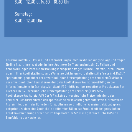
8.30 - 12.30 u. 14.30 - 18.30 Uhr
Samstag:
8.30 - 12.30 Uhr
Bei Arzneimitteln: Zu Risiken und Nebenwirkungen lesen Sie die Packungsbeilage und fragen
Sie Ihre Ärztin, Ihren Arzt oder in Ihrer Apotheke. Bei Tierarzneimitteln: Zu Risiken und
Nebenwirkungen lesen Sie die Packungsbeilage und fragen Sie Ihre Tierärztin, Ihren Tierarzt
oder in Ihrer Apotheke. Nur solange Vorrat reicht. Irrtum vorbehalten. Alle Preise inkl. MwSt. *
Sparpotential gegenüber der unverbindlichen Preisempfehlung des Herstellers (UVP) oder
der unverbindlichen Herstellermeldung des Apothekenverkaufspreises (UAVP) an die
Informationsstelle für Arzneispezialitäten (IFA GmbH) / nur bei rezeptfreien Produkten außer
Büchern. UVP = Unverbindliche Preisempfehlung des Herstellers (UVP). AVP =
Apothekenverkaufspreis (AVP). Der AVP ist keine unverbindliche Preisempfehlung der
Hersteller. Der AVP ist ein von den Apotheken selbst in Ansatz gebrachter Preis für rezeptfreie
Arzneimittel, der in der Höhe dem für Apotheken verbindlichen Arzneimittel Abgabepreis
entspricht, zu dem eine Apotheke in bestimmten Fällen das Produkt mit der gesetzlichen
Krankenversicherung abrechnet. Im Gegensatz zum AVP ist die gebräuchliche UVP eine
Empfehlung der Hersteller.