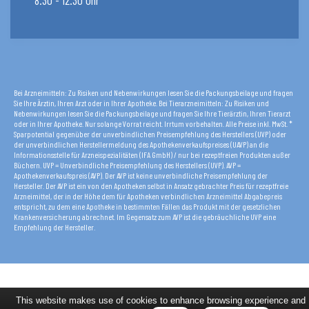
Bei Arzneimitteln: Zu Risiken und Nebenwirkungen lesen Sie die Packungsbeilage und fragen
Sie Ihre Ärztin, Ihren Arzt oder in Ihrer Apotheke. Bei Tierarzneimitteln: Zu Risiken und
Nebenwirkungen lesen Sie die Packungsbeilage und fragen Sie Ihre Tierärztin, Ihren Tierarzt
oder in Ihrer Apotheke. Nur solange Vorrat reicht. Irrtum vorbehalten. Alle Preise inkl. MwSt. *
Sparpotential gegenüber der unverbindlichen Preisempfehlung des Herstellers (UVP) oder
der unverbindlichen Herstellermeldung des Apothekenverkaufspreises (UAVP) an die
Informationsstelle für Arzneispezialitäten (IFA GmbH) / nur bei rezeptfreien Produkten außer
Büchern. UVP = Unverbindliche Preisempfehlung des Herstellers (UVP). AVP =
Apothekenverkaufspreis (AVP). Der AVP ist keine unverbindliche Preisempfehlung der
Hersteller. Der AVP ist ein von den Apotheken selbst in Ansatz gebrachter Preis für rezeptfreie
Arzneimittel, der in der Höhe dem für Apotheken verbindlichen Arzneimittel Abgabepreis
entspricht, zu dem eine Apotheke in bestimmten Fällen das Produkt mit der gesetzlichen
Krankenversicherung abrechnet. Im Gegensatz zum AVP ist die gebräuchliche UVP eine
Empfehlung der Hersteller.
This website makes use of cookies to enhance browsing experience and