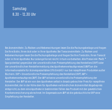
Samstag:
8.30 - 12.30 Uhr
Bei Arzneimitteln: Zu Risiken und Nebenwirkungen lesen Sie die Packungsbeilage und fragen
Sie Ihre Ärztin, Ihren Arzt oder in Ihrer Apotheke. Bei Tierarzneimitteln: Zu Risiken und
Nebenwirkungen lesen Sie die Packungsbeilage und fragen Sie Ihre Tierärztin, Ihren Tierarzt
oder in Ihrer Apotheke. Nur solange Vorrat reicht. Irrtum vorbehalten. Alle Preise inkl. MwSt. *
Sparpotential gegenüber der unverbindlichen Preisempfehlung des Herstellers (UVP) oder
der unverbindlichen Herstellermeldung des Apothekenverkaufspreises (UAVP) an die
Informationsstelle für Arzneispezialitäten (IFA GmbH) / nur bei rezeptfreien Produkten außer
Büchern. UVP = Unverbindliche Preisempfehlung des Herstellers (UVP). AVP =
Apothekenverkaufspreis (AVP). Der AVP ist keine unverbindliche Preisempfehlung der
Hersteller. Der AVP ist ein von den Apotheken selbst in Ansatz gebrachter Preis für rezeptfreie
Arzneimittel, der in der Höhe dem für Apotheken verbindlichen Arzneimittel Abgabepreis
entspricht, zu dem eine Apotheke in bestimmten Fällen das Produkt mit der gesetzlichen
Krankenversicherung abrechnet. Im Gegensatz zum AVP ist die gebräuchliche UVP eine
Empfehlung der Hersteller.