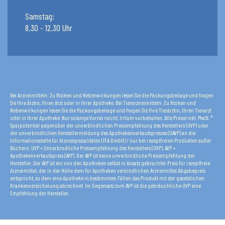
Samstag:
8.30 - 12.30 Uhr
Bei Arzneimitteln: Zu Risiken und Nebenwirkungen lesen Sie die Packungsbeilage und fragen
Sie Ihre Ärztin, Ihren Arzt oder in Ihrer Apotheke. Bei Tierarzneimitteln: Zu Risiken und
Nebenwirkungen lesen Sie die Packungsbeilage und fragen Sie Ihre Tierärztin, Ihren Tierarzt
oder in Ihrer Apotheke. Nur solange Vorrat reicht. Irrtum vorbehalten. Alle Preise inkl. MwSt. *
Sparpotential gegenüber der unverbindlichen Preisempfehlung des Herstellers (UVP) oder
der unverbindlichen Herstellermeldung des Apothekenverkaufspreises (UAVP) an die
Informationsstelle für Arzneispezialitäten (IFA GmbH) / nur bei rezeptfreien Produkten außer
Büchern. UVP = Unverbindliche Preisempfehlung des Herstellers (UVP). AVP =
Apothekenverkaufspreis (AVP). Der AVP ist keine unverbindliche Preisempfehlung der
Hersteller. Der AVP ist ein von den Apotheken selbst in Ansatz gebrachter Preis für rezeptfreie
Arzneimittel, der in der Höhe dem für Apotheken verbindlichen Arzneimittel Abgabepreis
entspricht, zu dem eine Apotheke in bestimmten Fällen das Produkt mit der gesetzlichen
Krankenversicherung abrechnet. Im Gegensatz zum AVP ist die gebräuchliche UVP eine
Empfehlung der Hersteller.