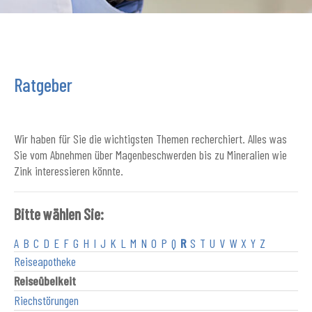
Ratgeber
Wir haben für Sie die wichtigsten Themen recherchiert. Alles was
Sie vom Abnehmen über Magenbeschwerden bis zu Mineralien wie
Zink interessieren könnte.
Bitte wählen Sie:
A
B
C
D
E
F
G
H
I
J
K
L
M
N
O
P
Q
R
S
T
U
V
W
X
Y
Z
Reiseapotheke
Reiseübelkeit
Riechstörungen