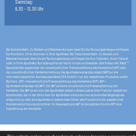
Samstag:
8.30 - 12.30 Uhr
Bei Arzneimitteln: Zu Risiken und Nebenwirkungen lesen Sie die Packungsbeilage und fragen
Sie Ihre Ärztin, Ihren Arzt oder in Ihrer Apotheke. Bei Tierarzneimitteln: Zu Risiken und
Nebenwirkungen lesen Sie die Packungsbeilage und fragen Sie Ihre Tierärztin, Ihren Tierarzt
oder in Ihrer Apotheke. Nur solange Vorrat reicht. Irrtum vorbehalten. Alle Preise inkl. MwSt. *
Sparpotential gegenüber der unverbindlichen Preisempfehlung des Herstellers (UVP) oder
der unverbindlichen Herstellermeldung des Apothekenverkaufspreises (UAVP) an die
Informationsstelle für Arzneispezialitäten (IFA GmbH) / nur bei rezeptfreien Produkten außer
Büchern. UVP = Unverbindliche Preisempfehlung des Herstellers (UVP). AVP =
Apothekenverkaufspreis (AVP). Der AVP ist keine unverbindliche Preisempfehlung der
Hersteller. Der AVP ist ein von den Apotheken selbst in Ansatz gebrachter Preis für rezeptfreie
Arzneimittel, der in der Höhe dem für Apotheken verbindlichen Arzneimittel Abgabepreis
entspricht, zu dem eine Apotheke in bestimmten Fällen das Produkt mit der gesetzlichen
Krankenversicherung abrechnet. Im Gegensatz zum AVP ist die gebräuchliche UVP eine
Empfehlung der Hersteller.