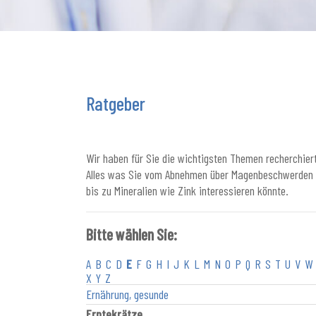
Ratgeber
Wir haben für Sie die wichtigsten Themen recherchiert
Alles was Sie vom Abnehmen über Magenbeschwerden
bis zu Mineralien wie Zink interessieren könnte.
Bitte wählen Sie:
A
B
C
D
E
F
G
H
I
J
K
L
M
N
O
P
Q
R
S
T
U
V
W
X
Y
Z
Ernährung, gesunde
Erntekrätze