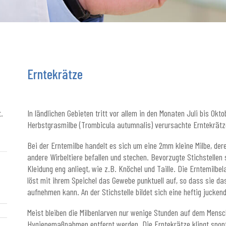
Erntekrätze
.
In ländlichen Gebieten tritt vor allem in den Monaten Juli bis Okt
Herbstgrasmilbe (Trombicula autumnalis) verursachte Erntekrätz
Bei der Erntemilbe handelt es sich um eine 2mm kleine Milbe, de
andere Wirbeltiere befallen und stechen. Bevorzugte Stichstellen
Kleidung eng anliegt, wie z.B. Knöchel und Taille. Die Erntemilbel
löst mit ihrem Speichel das Gewebe punktuell auf, so dass sie da
aufnehmen kann. An der Stichstelle bildet sich eine heftig jucken
Meist bleiben die Milbenlarven nur wenige Stunden auf dem Mensc
Hygienemaßnahmen entfernt werden. Die Erntekrätze klingt spon