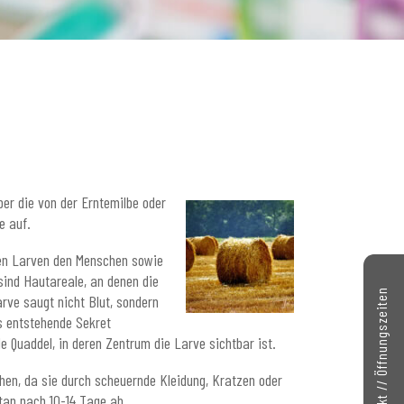
ober die von der Erntemilbe oder
e auf.
ren Larven den Menschen sowie
 sind Hautareale, an denen die
Kontakt // Öffnungszeiten
arve saugt nicht Blut, sondern
s entstehende Sekret
de Quaddel, in deren Zentrum die Larve sichtbar ist.
hen, da sie durch scheuernde Kleidung, Kratzen oder
tan nach 10-14 Tage ab.