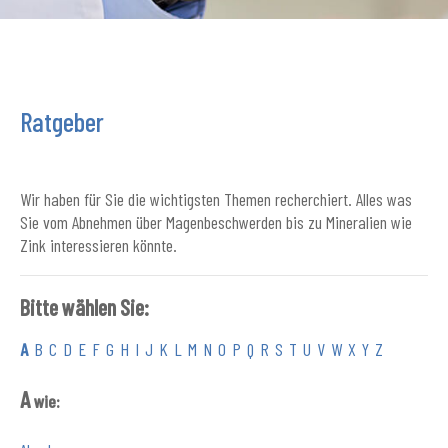
Ratgeber
Wir haben für Sie die wichtigsten Themen recherchiert. Alles was
Sie vom Abnehmen über Magenbeschwerden bis zu Mineralien wie
Zink interessieren könnte.
Bitte wählen Sie:
A
B
C
D
E
F
G
H
I
J
K
L
M
N
O
P
Q
R
S
T
U
V
W
X
Y
Z
A
wie: