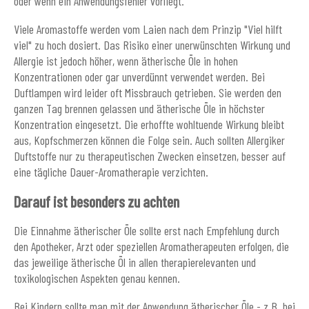
oder wenn ein Anwendungsfehler vorliegt.
Viele Aromastoffe werden vom Laien nach dem Prinzip "Viel hilft
viel" zu hoch dosiert. Das Risiko einer unerwünschten Wirkung und
Allergie ist jedoch höher, wenn ätherische Öle in hohen
Konzentrationen oder gar unverdünnt verwendet werden. Bei
Duftlampen wird leider oft Missbrauch getrieben. Sie werden den
ganzen Tag brennen gelassen und ätherische Öle in höchster
Konzentration eingesetzt. Die erhoffte wohltuende Wirkung bleibt
aus, Kopfschmerzen können die Folge sein. Auch sollten Allergiker
Duftstoffe nur zu therapeutischen Zwecken einsetzen, besser auf
eine tägliche Dauer-Aromatherapie verzichten.
Darauf ist besonders zu achten
Die Einnahme ätherischer Öle sollte erst nach Empfehlung durch
den Apotheker, Arzt oder speziellen Aromatherapeuten erfolgen, die
das jeweilige ätherische Öl in allen therapierelevanten und
toxikologischen Aspekten genau kennen.
Bei Kindern sollte man mit der Anwendung ätherischer Öle - z.B. bei