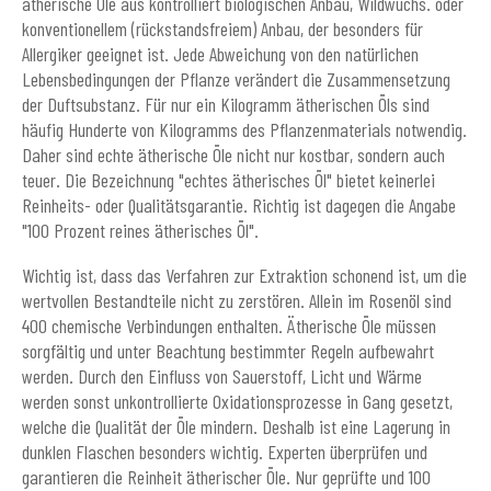
ätherische Öle aus kontrolliert biologischen Anbau, Wildwuchs. oder
konventionellem (rückstandsfreiem) Anbau, der besonders für
Allergiker geeignet ist. Jede Abweichung von den natürlichen
Lebensbedingungen der Pflanze verändert die Zusammensetzung
der Duftsubstanz. Für nur ein Kilogramm ätherischen Öls sind
häufig Hunderte von Kilogramms des Pflanzenmaterials notwendig.
Daher sind echte ätherische Öle nicht nur kostbar, sondern auch
teuer. Die Bezeichnung "echtes ätherisches Öl" bietet keinerlei
Reinheits- oder Qualitätsgarantie. Richtig ist dagegen die Angabe
"100 Prozent reines ätherisches Öl".
Wichtig ist, dass das Verfahren zur Extraktion schonend ist, um die
wertvollen Bestandteile nicht zu zerstören. Allein im Rosenöl sind
400 chemische Verbindungen enthalten. Ätherische Öle müssen
sorgfältig und unter Beachtung bestimmter Regeln aufbewahrt
werden. Durch den Einfluss von Sauerstoff, Licht und Wärme
werden sonst unkontrollierte Oxidationsprozesse in Gang gesetzt,
welche die Qualität der Öle mindern. Deshalb ist eine Lagerung in
dunklen Flaschen besonders wichtig. Experten überprüfen und
garantieren die Reinheit ätherischer Öle. Nur geprüfte und 100