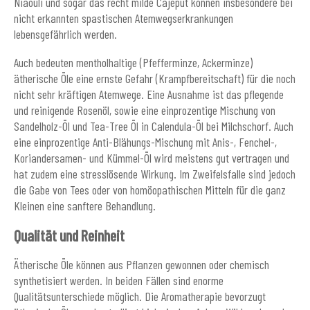
Niaouli und sogar das recht milde Cajeput können insbesondere bei
nicht erkannten spastischen Atemwegserkrankungen
lebensgefährlich werden.
Auch bedeuten mentholhaltige (Pfefferminze, Ackerminze)
ätherische Öle eine ernste Gefahr (Krampfbereitschaft) für die noch
nicht sehr kräftigen Atemwege. Eine Ausnahme ist das pflegende
und reinigende Rosenöl, sowie eine einprozentige Mischung von
Sandelholz-Öl und Tea-Tree Öl in Calendula-Öl bei Milchschorf. Auch
eine einprozentige Anti-Blähungs-Mischung mit Anis-, Fenchel-,
Koriandersamen- und Kümmel-Öl wird meistens gut vertragen und
hat zudem eine stresslösende Wirkung. Im Zweifelsfalle sind jedoch
die Gabe von Tees oder von homöopathischen Mitteln für die ganz
Kleinen eine sanftere Behandlung.
Qualität und Reinheit
Ätherische Öle können aus Pflanzen gewonnen oder chemisch
synthetisiert werden. In beiden Fällen sind enorme
Qualitätsunterschiede möglich. Die Aromatherapie bevorzugt