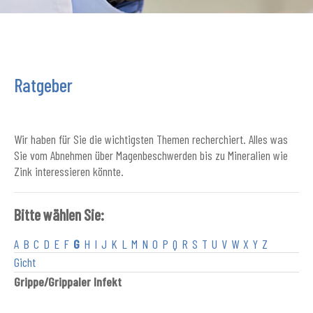
Ratgeber
Wir haben für Sie die wichtigsten Themen recherchiert. Alles was
Sie vom Abnehmen über Magenbeschwerden bis zu Mineralien wie
Zink interessieren könnte.
Bitte wählen Sie:
A
B
C
D
E
F
G
H
I
J
K
L
M
N
O
P
Q
R
S
T
U
V
W
X
Y
Z
Gicht
Grippe/Grippaler Infekt