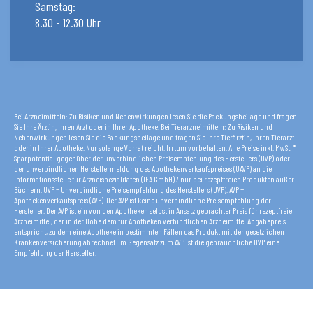
Samstag:
8.30 - 12.30 Uhr
Bei Arzneimitteln: Zu Risiken und Nebenwirkungen lesen Sie die Packungsbeilage und fragen
Sie Ihre Ärztin, Ihren Arzt oder in Ihrer Apotheke. Bei Tierarzneimitteln: Zu Risiken und
Nebenwirkungen lesen Sie die Packungsbeilage und fragen Sie Ihre Tierärztin, Ihren Tierarzt
oder in Ihrer Apotheke. Nur solange Vorrat reicht. Irrtum vorbehalten. Alle Preise inkl. MwSt. *
Sparpotential gegenüber der unverbindlichen Preisempfehlung des Herstellers (UVP) oder
der unverbindlichen Herstellermeldung des Apothekenverkaufspreises (UAVP) an die
Informationsstelle für Arzneispezialitäten (IFA GmbH) / nur bei rezeptfreien Produkten außer
Büchern. UVP = Unverbindliche Preisempfehlung des Herstellers (UVP). AVP =
Apothekenverkaufspreis (AVP). Der AVP ist keine unverbindliche Preisempfehlung der
Hersteller. Der AVP ist ein von den Apotheken selbst in Ansatz gebrachter Preis für rezeptfreie
Arzneimittel, der in der Höhe dem für Apotheken verbindlichen Arzneimittel Abgabepreis
entspricht, zu dem eine Apotheke in bestimmten Fällen das Produkt mit der gesetzlichen
Krankenversicherung abrechnet. Im Gegensatz zum AVP ist die gebräuchliche UVP eine
Empfehlung der Hersteller.