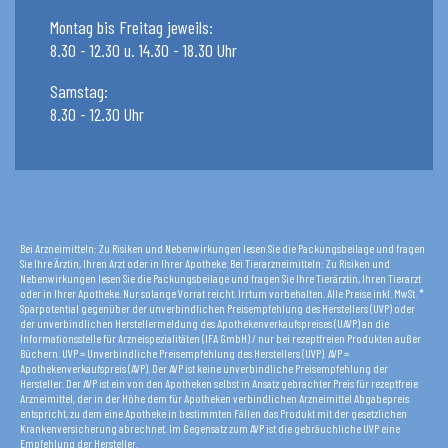
Montag bis Freitag jeweils:
8.30 - 12.30 u. 14.30 - 18.30 Uhr
Samstag:
8.30 - 12.30 Uhr
Bei Arzneimitteln: Zu Risiken und Nebenwirkungen lesen Sie die Packungsbeilage und fragen
Sie Ihre Ärztin, Ihren Arzt oder in Ihrer Apotheke. Bei Tierarzneimitteln: Zu Risiken und
Nebenwirkungen lesen Sie die Packungsbeilage und fragen Sie Ihre Tierärztin, Ihren Tierarzt
oder in Ihrer Apotheke. Nur solange Vorrat reicht. Irrtum vorbehalten. Alle Preise inkl. MwSt. *
Sparpotential gegenüber der unverbindlichen Preisempfehlung des Herstellers (UVP) oder
der unverbindlichen Herstellermeldung des Apothekenverkaufspreises (UAVP) an die
Informationsstelle für Arzneispezialitäten (IFA GmbH) / nur bei rezeptfreien Produkten außer
Büchern. UVP = Unverbindliche Preisempfehlung des Herstellers (UVP). AVP =
Apothekenverkaufspreis (AVP). Der AVP ist keine unverbindliche Preisempfehlung der
Hersteller. Der AVP ist ein von den Apotheken selbst in Ansatz gebrachter Preis für rezeptfreie
Arzneimittel, der in der Höhe dem für Apotheken verbindlichen Arzneimittel Abgabepreis
entspricht, zu dem eine Apotheke in bestimmten Fällen das Produkt mit der gesetzlichen
Krankenversicherung abrechnet. Im Gegensatz zum AVP ist die gebräuchliche UVP eine
Empfehlung der Hersteller.