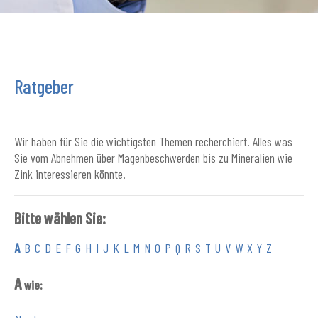
Ratgeber
Wir haben für Sie die wichtigsten Themen recherchiert. Alles was
Sie vom Abnehmen über Magenbeschwerden bis zu Mineralien wie
Zink interessieren könnte.
Bitte wählen Sie:
A
B
C
D
E
F
G
H
I
J
K
L
M
N
O
P
Q
R
S
T
U
V
W
X
Y
Z
A
wie: