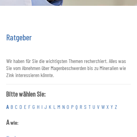
Ratgeber
Wir haben für Sie die wichtigsten Themen recherchiert. Alles was
Sie vom Abnehmen über Magenbeschwerden bis zu Mineralien wie
Zink interessieren könnte.
Bitte wählen Sie:
A
B
C
D
E
F
G
H
I
J
K
L
M
N
O
P
Q
R
S
T
U
V
W
X
Y
Z
A
wie: