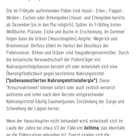
Die im Frühjahr auftretenden Pollen sind Hasel-, Erlen-, Pappel-,
Weiden-, Eschen oder Birkenpollen (Hasel- und Erlenpollen bereits
ab Dezember bis in den Mai möglich). Später im Frühling treten
Weißbuche, Platane, Eiche und Buche in Erscheinung. Im Sommer
folgen dann die Gräser (Heuschnupfen), Ampfer, Wegerich und
Brennnessel. Beifuss bildet im Herbst den Abschluss der
Pollensaison. Birken und Gräser sind Haupallergenvermittler. Durch
die botanische Verwandtschaft der Pollenträger mit
Nahrungsmittelpflanzen besteht oft oder entwickelt sich eine
Überempfindlichkeit gegen bestimmte Nahrungsmittel
("pollenassoziierten Nahrungsmittelallergie")
. Diese
"Kreuzreaktionen" können sofort oder auch zeitlich versetzt
auftreten und rufen nach dem Verzehr entsprechender
Nahrungsmittel häufig Gaumenjucken, Entzündung der Zunge und
Schwellung der Lippen hervor.
Wenn der Heuschnupfen nicht behandelt wird, entwickelt sich im
Laufe der Jahre bei etwa 1/3 der Fälle ein
Asthma
, das ebenfalls
an die Pollensaison gebunden ist: Zuerst spielen sich die