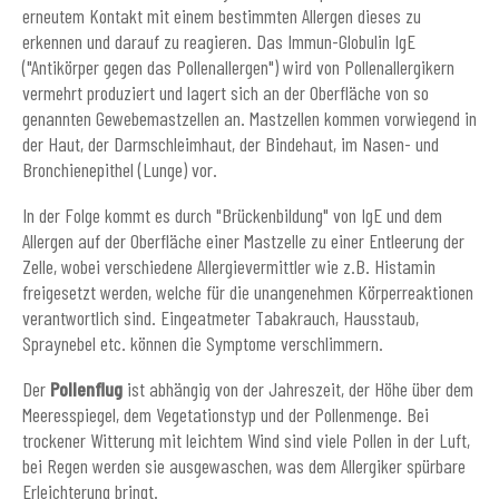
erneutem Kontakt mit einem bestimmten Allergen dieses zu
erkennen und darauf zu reagieren. Das Immun-Globulin IgE
("Antikörper gegen das Pollenallergen") wird von Pollenallergikern
vermehrt produziert und lagert sich an der Oberfläche von so
genannten Gewebemastzellen an. Mastzellen kommen vorwiegend in
der Haut, der Darmschleimhaut, der Bindehaut, im Nasen- und
Bronchienepithel (Lunge) vor.
In der Folge kommt es durch "Brückenbildung" von IgE und dem
Allergen auf der Oberfläche einer Mastzelle zu einer Entleerung der
Zelle, wobei verschiedene Allergievermittler wie z.B. Histamin
freigesetzt werden, welche für die unangenehmen Körperreaktionen
verantwortlich sind. Eingeatmeter Tabakrauch, Hausstaub,
Spraynebel etc. können die Symptome verschlimmern.
Der
Pollenflug
ist abhängig von der Jahreszeit, der Höhe über dem
Meeresspiegel, dem Vegetationstyp und der Pollenmenge. Bei
trockener Witterung mit leichtem Wind sind viele Pollen in der Luft,
bei Regen werden sie ausgewaschen, was dem Allergiker spürbare
Erleichterung bringt.