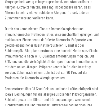
Vergangenheit wenig erfolgversprechend, weil standardisierte
Allergen-Extrakte fehlten. Dies lag insbesondere daran, dass
Alternaria sehr viele verschiedene Allergene freisetzt, deren
Zusammensetzung variieren kann.
Durch den kombinierten Einsatz immunbiologischer und
immunchemischer Methoden ist es Wissenschaftlern gelungen, auf
molekularer Ebene genau definierte Alternaria-Präparate von
gleichbleibend hoher Qualität herzustellen. Damit ist bei
Schimmelpilz-Allergikern erstmals eine hocheffiziente spezifische
Immuntherapie nach WHO-Qualitätsanforderungen möglich. Die
Effizienz und die Verträglichkeit der spezifischen Immuntherapie
mit dem neuen Allergen-Präparat konnte in Studien bestätigt
werden. Schon nach einem Jahr ist bei ca. 90 Prozent der
Patienten die Alternaria-Allergie gebessert.
Temperaturen über 18 Grad Celsius und hohe Luftfeuchtigkeit sind
ideale Bedingungen für die allergieauslösenden Mikroorganismen.
Schlecht gewartete Klima- und Lüftungsanlagen, wechselnde
Lichtverhältnisse und fehlender Luftwechsel begünstigen ihre