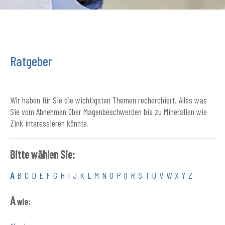
Ratgeber
Wir haben für Sie die wichtigsten Themen recherchiert. Alles was
Sie vom Abnehmen über Magenbeschwerden bis zu Mineralien wie
Zink interessieren könnte.
Bitte wählen Sie:
A
B
C
D
E
F
G
H
I
J
K
L
M
N
O
P
Q
R
S
T
U
V
W
X
Y
Z
A
wie: