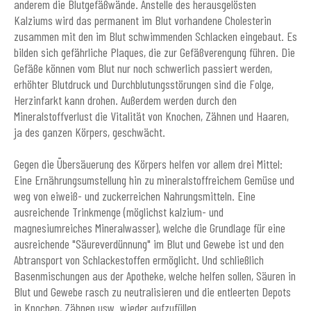
anderem die Blutgefäßwände. Anstelle des herausgelösten
Kalziums wird das permanent im Blut vorhandene Cholesterin
zusammen mit den im Blut schwimmenden Schlacken eingebaut. Es
bilden sich gefährliche Plaques, die zur Gefäßverengung führen. Die
Gefäße können vom Blut nur noch schwerlich passiert werden,
erhöhter Blutdruck und Durchblutungsstörungen sind die Folge,
Herzinfarkt kann drohen. Außerdem werden durch den
Mineralstoffverlust die Vitalität von Knochen, Zähnen und Haaren,
ja des ganzen Körpers, geschwächt.
Gegen die Übersäuerung des Körpers helfen vor allem drei Mittel:
Eine Ernährungsumstellung hin zu mineralstoffreichem Gemüse und
weg von eiweiß- und zuckerreichen Nahrungsmitteln. Eine
ausreichende Trinkmenge (möglichst kalzium- und
magnesiumreiches Mineralwasser), welche die Grundlage für eine
ausreichende "Säureverdünnung" im Blut und Gewebe ist und den
Abtransport von Schlackestoffen ermöglicht. Und schließlich
Basenmischungen aus der Apotheke, welche helfen sollen, Säuren in
Blut und Gewebe rasch zu neutralisieren und die entleerten Depots
in Knochen, Zähnen usw. wieder aufzufüllen.