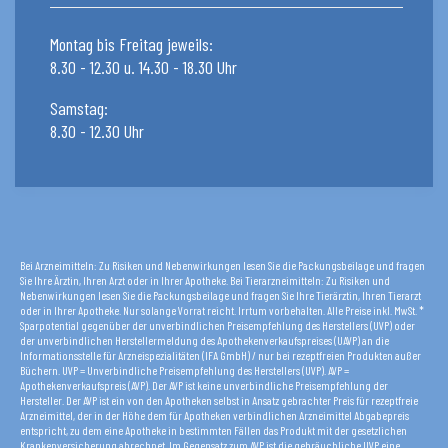
Montag bis Freitag jeweils:
8.30 - 12.30 u. 14.30 - 18.30 Uhr
Samstag:
8.30 - 12.30 Uhr
Bei Arzneimitteln: Zu Risiken und Nebenwirkungen lesen Sie die Packungsbeilage und fragen
Sie Ihre Ärztin, Ihren Arzt oder in Ihrer Apotheke. Bei Tierarzneimitteln: Zu Risiken und
Nebenwirkungen lesen Sie die Packungsbeilage und fragen Sie Ihre Tierärztin, Ihren Tierarzt
oder in Ihrer Apotheke. Nur solange Vorrat reicht. Irrtum vorbehalten. Alle Preise inkl. MwSt. *
Sparpotential gegenüber der unverbindlichen Preisempfehlung des Herstellers (UVP) oder
der unverbindlichen Herstellermeldung des Apothekenverkaufspreises (UAVP) an die
Informationsstelle für Arzneispezialitäten (IFA GmbH) / nur bei rezeptfreien Produkten außer
Büchern. UVP = Unverbindliche Preisempfehlung des Herstellers (UVP). AVP =
Apothekenverkaufspreis (AVP). Der AVP ist keine unverbindliche Preisempfehlung der
Hersteller. Der AVP ist ein von den Apotheken selbst in Ansatz gebrachter Preis für rezeptfreie
Arzneimittel, der in der Höhe dem für Apotheken verbindlichen Arzneimittel Abgabepreis
entspricht, zu dem eine Apotheke in bestimmten Fällen das Produkt mit der gesetzlichen
Krankenversicherung abrechnet. Im Gegensatz zum AVP ist die gebräuchliche UVP eine