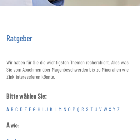
Ratgeber
Wir haben für Sie die wichtigsten Themen recherchiert. Alles was
Sie vom Abnehmen über Magenbeschwerden bis zu Mineralien wie
Zink interessieren könnte.
Bitte wählen Sie:
A
B
C
D
E
F
G
H
I
J
K
L
M
N
O
P
Q
R
S
T
U
V
W
X
Y
Z
A
wie: