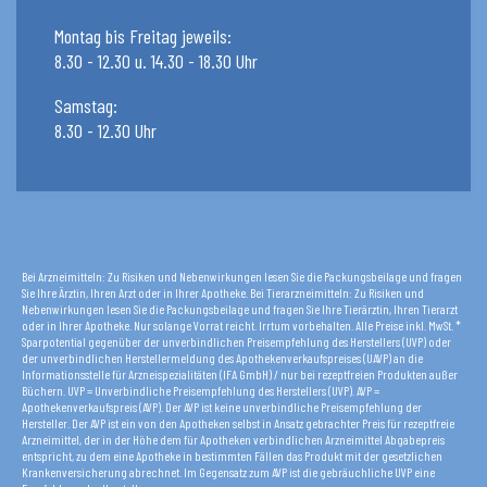
Montag bis Freitag jeweils:
8.30 - 12.30 u. 14.30 - 18.30 Uhr
Samstag:
8.30 - 12.30 Uhr
Bei Arzneimitteln: Zu Risiken und Nebenwirkungen lesen Sie die Packungsbeilage und fragen
Sie Ihre Ärztin, Ihren Arzt oder in Ihrer Apotheke. Bei Tierarzneimitteln: Zu Risiken und
Nebenwirkungen lesen Sie die Packungsbeilage und fragen Sie Ihre Tierärztin, Ihren Tierarzt
oder in Ihrer Apotheke. Nur solange Vorrat reicht. Irrtum vorbehalten. Alle Preise inkl. MwSt. *
Sparpotential gegenüber der unverbindlichen Preisempfehlung des Herstellers (UVP) oder
der unverbindlichen Herstellermeldung des Apothekenverkaufspreises (UAVP) an die
Informationsstelle für Arzneispezialitäten (IFA GmbH) / nur bei rezeptfreien Produkten außer
Büchern. UVP = Unverbindliche Preisempfehlung des Herstellers (UVP). AVP =
Apothekenverkaufspreis (AVP). Der AVP ist keine unverbindliche Preisempfehlung der
Hersteller. Der AVP ist ein von den Apotheken selbst in Ansatz gebrachter Preis für rezeptfreie
Arzneimittel, der in der Höhe dem für Apotheken verbindlichen Arzneimittel Abgabepreis
entspricht, zu dem eine Apotheke in bestimmten Fällen das Produkt mit der gesetzlichen
Krankenversicherung abrechnet. Im Gegensatz zum AVP ist die gebräuchliche UVP eine