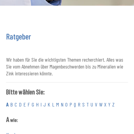
Ratgeber
Wir haben für Sie die wichtigsten Themen recherchiert. Alles was
Sie vom Abnehmen über Magenbeschwerden bis zu Mineralien wie
Zink interessieren könnte.
Bitte wählen Sie:
A
B
C
D
E
F
G
H
I
J
K
L
M
N
O
P
Q
R
S
T
U
V
W
X
Y
Z
A
wie: