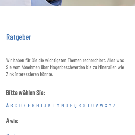
Ratgeber
Wir haben für Sie die wichtigsten Themen recherchiert. Alles was
Sie vom Abnehmen über Magenbeschwerden bis zu Mineralien wie
Zink interessieren könnte.
Bitte wählen Sie:
A
B
C
D
E
F
G
H
I
J
K
L
M
N
O
P
Q
R
S
T
U
V
W
X
Y
Z
A
wie: