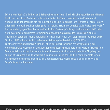
Bei Arzneimitteln: Zu Risiken und Nebenwirkungen lesen Sie die Packungsbeilage und fragen
Sie Ihre Ärztin, Ihren Arzt oder in Ihrer Apotheke. Bei Tierarzneimitteln: Zu Risiken und
Nebenwirkungen lesen Sie die Packungsbeilage und fragen Sie Ihre Tierärztin, Ihren Tierarzt
oder in Ihrer Apotheke. Nur solange Vorrat reicht. Irrtum vorbehalten. Alle Preise inkl. MwSt. *
Sparpotential gegenüber der unverbindlichen Preisempfehlung des Herstellers (UVP) oder
der unverbindlichen Herstellermeldung des Apothekenverkaufspreises (UAVP) an die
Informationsstelle für Arzneispezialitäten (IFA GmbH) / nur bei rezeptfreien Produkten außer
Büchern. UVP = Unverbindliche Preisempfehlung des Herstellers (UVP). AVP =
Apothekenverkaufspreis (AVP). Der AVP ist keine unverbindliche Preisempfehlung der
Hersteller. Der AVP ist ein von den Apotheken selbst in Ansatz gebrachter Preis für rezeptfreie
Arzneimittel, der in der Höhe dem für Apotheken verbindlichen Arzneimittel Abgabepreis
entspricht, zu dem eine Apotheke in bestimmten Fällen das Produkt mit der gesetzlichen
Krankenversicherung abrechnet. Im Gegensatz zum AVP ist die gebräuchliche UVP eine
Empfehlung der Hersteller.
This website makes use of cookies to enhance browsing experience and