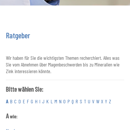
Ratgeber
Wir haben für Sie die wichtigsten Themen recherchiert. Alles was
Sie vom Abnehmen über Magenbeschwerden bis zu Mineralien wie
Zink interessieren könnte.
Bitte wählen Sie:
A
B
C
D
E
F
G
H
I
J
K
L
M
N
O
P
Q
R
S
T
U
V
W
X
Y
Z
A
wie: