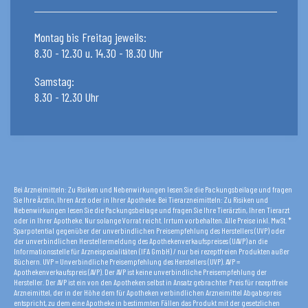
Montag bis Freitag jeweils:
8.30 - 12.30 u. 14.30 - 18.30 Uhr
Samstag:
8.30 - 12.30 Uhr
Bei Arzneimitteln: Zu Risiken und Nebenwirkungen lesen Sie die Packungsbeilage und fragen
Sie Ihre Ärztin, Ihren Arzt oder in Ihrer Apotheke. Bei Tierarzneimitteln: Zu Risiken und
Nebenwirkungen lesen Sie die Packungsbeilage und fragen Sie Ihre Tierärztin, Ihren Tierarzt
oder in Ihrer Apotheke. Nur solange Vorrat reicht. Irrtum vorbehalten. Alle Preise inkl. MwSt. *
Sparpotential gegenüber der unverbindlichen Preisempfehlung des Herstellers (UVP) oder
der unverbindlichen Herstellermeldung des Apothekenverkaufspreises (UAVP) an die
Informationsstelle für Arzneispezialitäten (IFA GmbH) / nur bei rezeptfreien Produkten außer
Büchern. UVP = Unverbindliche Preisempfehlung des Herstellers (UVP). AVP =
Apothekenverkaufspreis (AVP). Der AVP ist keine unverbindliche Preisempfehlung der
Hersteller. Der AVP ist ein von den Apotheken selbst in Ansatz gebrachter Preis für rezeptfreie
Arzneimittel, der in der Höhe dem für Apotheken verbindlichen Arzneimittel Abgabepreis
entspricht, zu dem eine Apotheke in bestimmten Fällen das Produkt mit der gesetzlichen